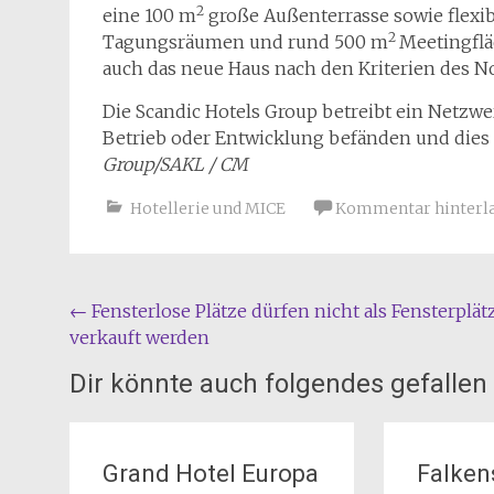
2
eine 100 m
große Außenterrasse sowie flexib
2
Tagungsräumen und rund 500 m
Meetingflä
auch das neue Haus nach den Kriterien des No
Die Scandic Hotels Group betreibt ein Netzwe
Betrieb oder Entwicklung befänden und dies 
Group/SAKL / CM
Hotellerie und MICE
Kommentar hinterl
Beitragsnavigation
←
Fensterlose Plätze dürfen nicht als Fensterplät
verkauft werden
Dir könnte auch folgendes gefallen
Grand Hotel Europa
Falken