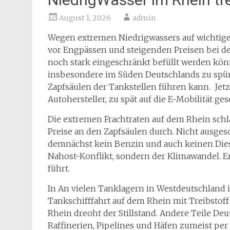
August 1, 2026
admin
Wegen extremen Niedrigwassers auf wichtig
vor Engpässen und steigenden Preisen bei de
noch stark eingeschränkt befüllt werden kön
insbesondere im Süden Deutschlands zu spür
Zapfsäulen der Tankstellen führen kann. Jet
Autohersteller, zu spät auf die E-Mobilität ge
Die extremen Frachtraten auf dem Rhein schla
Preise an den Zapfsäulen durch. Nicht ausges
demnächst kein Benzin und auch keinen Diese
Nahost-Konflikt, sondern der Klimawandel. E
führt.
In An vielen Tanklagern in Westdeutschland i
Tankschifffahrt auf dem Rhein mit Treibstof
Rhein dreoht der Stillstand. Andere Teile D
Raffinerien, Pipelines und Häfen zumeist pe