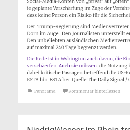
Social-Media-Konten von „privat“ auf „offe
ie geplante Verschärfung im Zuge der Verfahre
dass keine Person ein Risiko für die Sicherheit
Der Trump-Regierung sind Medienvertreter, 
Dorn im Auge. Den Journalisten unterstellt e
Den unbeliebten ausländischen Medienvertret
auf maximal 240 Tage begrenzt werden.
Die Rede ist in Wshington auch davon, die Ei
verschäerfen. Auch sie müssen
die Nutzung 
dabei kritische Passagen betreffend die US-Re
ESTA hin, ESTA her. Quelle The Daily Signal /
Panorama
Kommentar hinterlassen
NiedrigWasser im Rhein tre