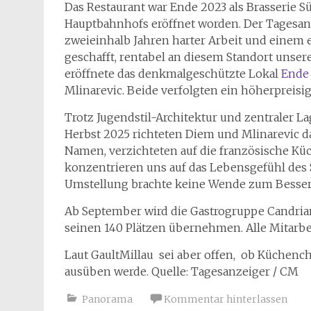
Das Restaurant war Ende 2023 als Brasserie S
Hauptbahnhofs eröffnet worden. Der Tagesanze
zweieinhalb Jahren harter Arbeit und eine
geschafft, rentabel an diesem Standort unser
eröffnete das denkmalgeschützte Lokal
Ende
Mlinarevic. Beide verfolgten ein höherpreisige
Trotz Jugendstil-Architektur und zentraler La
Herbst 2025 richteten Diem und Mlinarevic da
Namen, verzichteten auf die französische Küch
konzentrieren uns auf das Lebensgefühl des 
Umstellung brachte keine Wende zum Besser
Ab September wird die Gastrogruppe Candrian
seinen 140 Plätzen übernehmen. Alle Mitarbe
Laut GaultMillau sei aber offen, ob Küchench
ausüben werde. Quelle: Tagesanzeiger / CM
Panorama
Kommentar hinterlassen