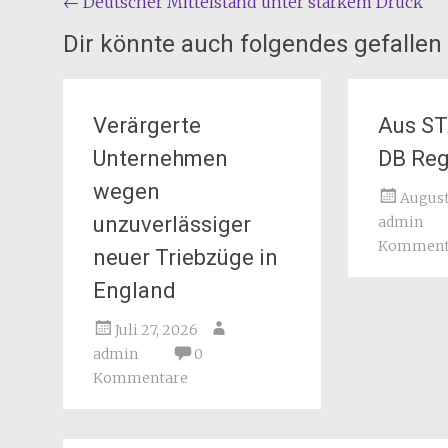
Beitragsnavigation
←
Deutscher Mittelstand unter starkem Druck
Dir könnte auch folgendes gefallen
Verärgerte
Aus S
Unternehmen
DB Reg
wegen
August
unzuverlässiger
admin
Komment
neuer Triebzüge in
England
Juli 27, 2026
admin
0
Kommentare