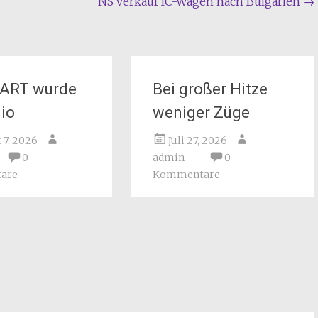
NS verkauf IC-Wagen nach Bulgarien
→
TART wurde
Bei großer Hitze
io
weniger Züge
 7, 2026
Juli 27, 2026
0
admin
0
are
Kommentare