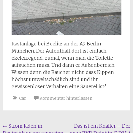
Rastanlage bei Beelitz an der A9 Berlin-
München. Der Aufenthalt dort ist einfach
ekelerregend, zumal, wenn man die Toilette
aufsuchen muss. Und dann er Außenbereich:
Wissen denn die Raucher nicht, dass Kippen
höchst umweltschädlich sind und ihr
gewissenloser Verhalten eine Sauerei ist?
Car
Kommentar hinterlassen
Beitragsnavigation
←
Strom laden in
Das ist ein Knaller – Der
Deutschland am teuersten
neue BYD Dolphin G DM-i