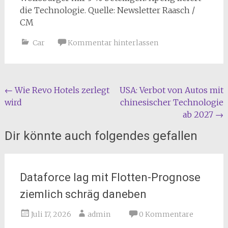
die Technologie. Quelle: Newsletter Raasch /
CM
Car
Kommentar hinterlassen
Beitragsnavigation
←
Wie Revo Hotels zerlegt
USA: Verbot von Autos mit
wird
chinesischer Technologie
ab 2027
→
Dir könnte auch folgendes gefallen
Dataforce lag mit Flotten-Prognose
ziemlich schräg daneben
Juli 17, 2026
admin
0 Kommentare