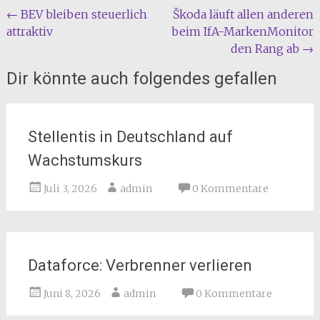
Beitragsnavigation
←
BEV bleiben steuerlich
Škoda läuft allen anderen
attraktiv
beim IfA-MarkenMonitor
den Rang ab
→
Dir könnte auch folgendes gefallen
Stellentis in Deutschland auf
Wachstumskurs
Juli 3, 2026
admin
0 Kommentare
Dataforce: Verbrenner verlieren
Juni 8, 2026
admin
0 Kommentare