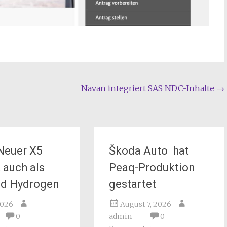
Navan integriert SAS NDC-Inhalte
→
Neuer X5
Škoda Auto hat
auch als
Peaq-Produktion
nd Hydrogen
gestartet
 2026
August 7, 2026
0
admin
0