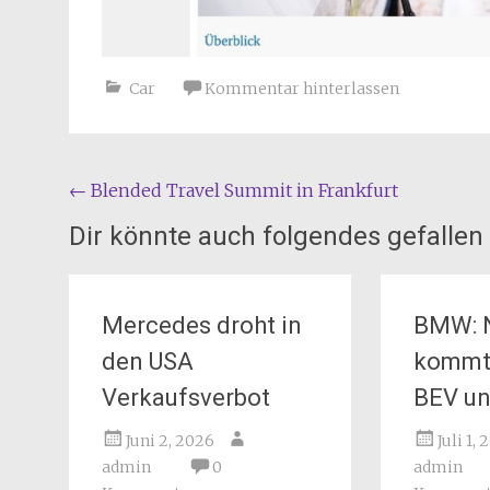
Car
Kommentar hinterlassen
Beitragsnavigation
←
Blended Travel Summit in Frankfurt
Dir könnte auch folgendes gefallen
Mercedes droht in
BMW: 
den USA
kommt 
Verkaufsverbot
BEV u
Juni 2, 2026
Juli 1,
admin
0
admin