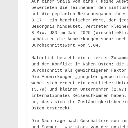
Auf einer Skala von eins („keine Auswi
bewerteten die Teilnehmer den Einfluss
auf die geplanten Reiseausgaben ihres 
3,17 – ein beachtlicher Wert, der jedo
Besorgnis hindeutet. Vertreter kleiner
8 Mio. USD im Jahr 2025 (einschließlic
schätzten die Auswirkungen sogar noch 
Durchschnittswert von 3,04. 

Natürlich besteht ein direkter Zusamme
und dem Konflikt im Nahen Osten; die U
Durchschnitt als gewichtigeren Faktor 
Die Auswirkungen „jüngster geopolitisc
wobei sich erneut ein deutlicher Unter
(3,79) und kleinen Unternehmen (2,97) 
internationales Reiseaufkommen haben. 
an, dass sich ihr Zuständigkeitsbereic
Osten erstreckt. 

Die Nachfrage nach Geschäftsreisen im 
und Sommer – war stark von der unsiche