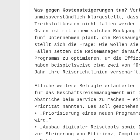
Was gegen Kostensteigerungen tun?
 Ver
unmissverständlich klargestellt, dass 
Treibstoffkosten nicht fallen werden –
Osten ist mit einem solchen Rückgang k
fünf Unternehmen plant, die Reiseausga
stellt sich die Frage: Wie wollen sie 
Fällen setzen die Reisemanager darauf
Programms zu optimieren, um die Effizi
haben beispielsweise etwa zwei von fün
Jahr ihre Reiserichtlinien verschärft.
Etliche weitere Befragte erläuterten i
für das Geschäftsreisemanagement mit d
Abstriche beim Service zu machen – ein
Priorität nannten. Das soll geschehen 
• „Priorisierung eines neuen Programms
wird.“ 

• „Ausbau digitaler Reisetools sowie I
zur Steigerung von Effizienz, Complian