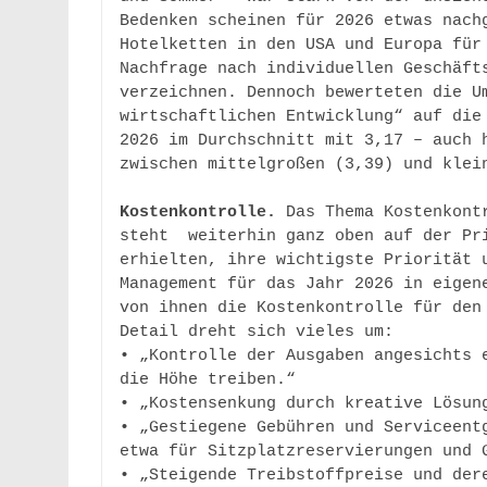
Bedenken scheinen für 2026 etwas nachg
Hotelketten in den USA und Europa für 
Nachfrage nach individuellen Geschäfts
verzeichnen. Dennoch bewerteten die Um
wirtschaftlichen Entwicklung“ auf die 
2026 im Durchschnitt mit 3,17 – auch h
zwischen mittelgroßen (3,39) und klein
Kostenkontrolle. 
Das Thema Kostenkont
steht  weiterhin ganz oben auf der Pri
erhielten, ihre wichtigste Priorität u
Management für das Jahr 2026 in eigene
von ihnen die Kostenkontrolle für den 
Detail dreht sich vieles um: 

• „Kontrolle der Ausgaben angesichts e
die Höhe treiben.“ 

• „Kostensenkung durch kreative Lösung
• „Gestiegene Gebühren und Serviceentg
etwa für Sitzplatzreservierungen und G
• „Steigende Treibstoffpreise und dere