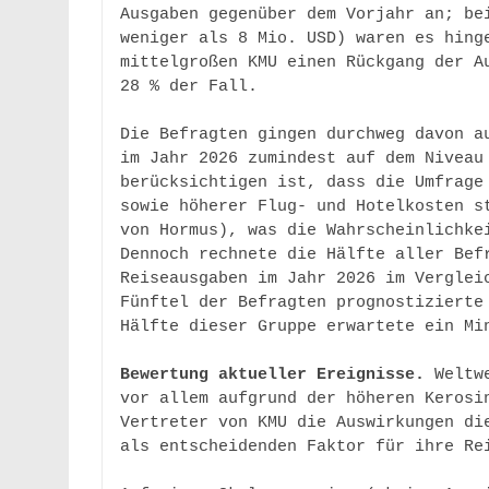
Ausgaben gegenüber dem Vorjahr an; bei
weniger als 8 Mio. USD) waren es hinge
mittelgroßen KMU einen Rückgang der Au
28 % der Fall. 

Die Befragten gingen durchweg davon au
im Jahr 2026 zumindest auf dem Niveau 
berücksichtigen ist, dass die Umfrage 
sowie höherer Flug- und Hotelkosten st
von Hormus), was die Wahrscheinlichkei
Dennoch rechnete die Hälfte aller Befr
Reiseausgaben im Jahr 2026 im Vergleic
Fünftel der Befragten prognostizierte 
Hälfte dieser Gruppe erwartete ein Min
Bewertung aktueller Ereignisse. 
Weltw
vor allem aufgrund der höheren Kerosin
Vertreter von KMU die Auswirkungen die
als entscheidenden Faktor für ihre Rei