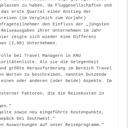
elassen zu haben, da Fluggesellschaften und 
das erste Quartal einen Anstieg der 
reisen (im Vergleich zum Vorjahr) 
frageteilnehmer den Einfluss der „jüngsten 
Reiseausgaben ihrer Unternehmen im Jahr 
ier zeigte sich wieder eine Differenz 
en (2,98) Unternehmen. 

rolle bei Travel Managern in KMU 
oritätenliste. Als sie die Gelegenheit 
nd größte Herausforderung im Bereich Travel 
n Worten zu beschreiben, nannten Dutzende 
einen oder anderen (oder beide) Aspekte. Im 
xterner Faktoren, die die Reisekosten in 
en.“ 

elte sowie neu eingeführte Kostenpunkte, 
epäck bei Southwest.“ 

n Auswirkungen auf unser Reiseprogramm.“ 
