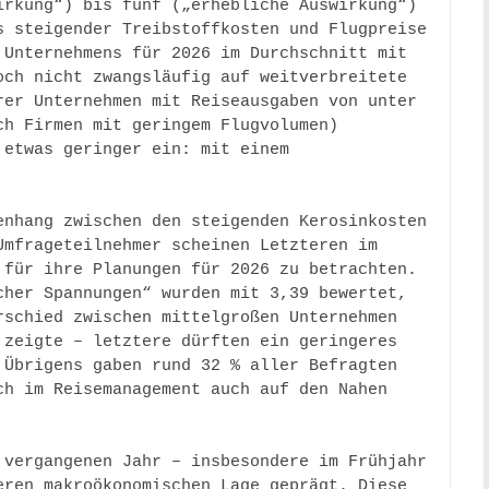
rkung“) bis fünf („erhebliche Auswirkung“) 
 steigender Treibstoffkosten und Flugpreise 
Unternehmens für 2026 im Durchschnitt mit 
ch nicht zwangsläufig auf weitverbreitete 
er Unternehmen mit Reiseausgaben von unter 
h Firmen mit geringem Flugvolumen) 
etwas geringer ein: mit einem 
nhang zwischen den steigenden Kerosinkosten 
mfrageteilnehmer scheinen Letzteren im 
für ihre Planungen für 2026 zu betrachten. 
her Spannungen“ wurden mit 3,39 bewertet, 
schied zwischen mittelgroßen Unternehmen 
zeigte – letztere dürften ein geringeres 
Übrigens gaben rund 32 % aller Befragten 
h im Reisemanagement auch auf den Nahen 
vergangenen Jahr – insbesondere im Frühjahr 
ren makroökonomischen Lage geprägt. Diese 