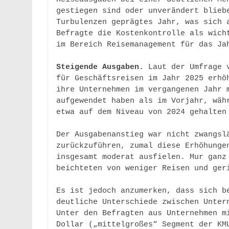
gestiegen sind oder unverändert bliebe
Turbulenzen geprägtes Jahr, was sich a
Befragte die Kostenkontrolle als wicht
im Bereich Reisemanagement für das Jah
Steigende Ausgaben. 
Laut der Umfrage 
für Geschäftsreisen im Jahr 2025 erhöh
ihre Unternehmen im vergangenen Jahr m
aufgewendet haben als im Vorjahr, währ
etwa auf dem Niveau von 2024 gehalten 
Der Ausgabenanstieg war nicht zwangslä
zurückzuführen, zumal diese Erhöhungen
insgesamt moderat ausfielen. Mur ganz 
beichteten von weniger Reisen und geri
Es ist jedoch anzumerken, dass sich be
deutliche Unterschiede zwischen Untern
Unter den Befragten aus Unternehmen m
Dollar („mittelgroßes“ Segment der KMU