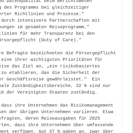
d Datenqualität beim Berichtswesen 

 des Programms bei gleichzeitiger 
rter Richtlinien und Prozesse.“ 

durch intensivere Partnerschaften mit 
ungen im gesamten Reiseprogramm.“ 

linien für mehr Transparenz bei den 
rsorgepflicht (Duty of Care).“ 

re Befragte bezeichneten die Fürsorgepflicht 
eine ihrer wichtigsten Prioritäten für 
ise das Ziel an, „ein risikobasiertes 
zu etablieren, das die Sicherheit der 
r Geschäftsreise gewährleistet.“  Ein 
ale Zuständigkeitsbereiche, 32 % sind nur 
b der Vereinigten Staaten zuständig. 

dass ihre Unternehmen das Risikomanagement 
en der übrigen Unternehmen variieren. Etwa 
fragten, deren Reiseausgaben für 2025 
ten, dass ihre Unternehmen über umfassende 
ent verfügen. Gut 37 % gaben an, zwar über 