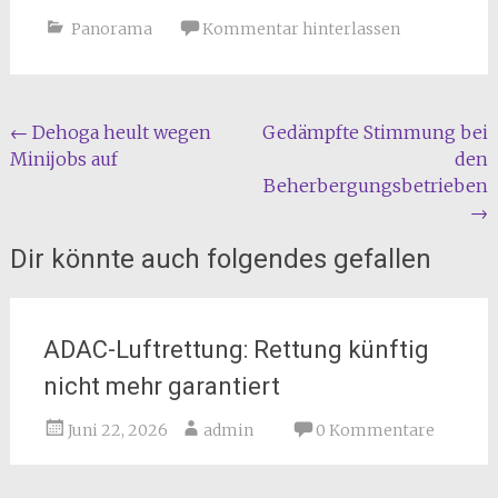
Panorama
Kommentar hinterlassen
Beitragsnavigation
←
Dehoga heult wegen
Gedämpfte Stimmung bei
Minijobs auf
den
Beherbergungsbetrieben
→
Dir könnte auch folgendes gefallen
ADAC-Luftrettung: Rettung künftig
nicht mehr garantiert
Juni 22, 2026
admin
0 Kommentare