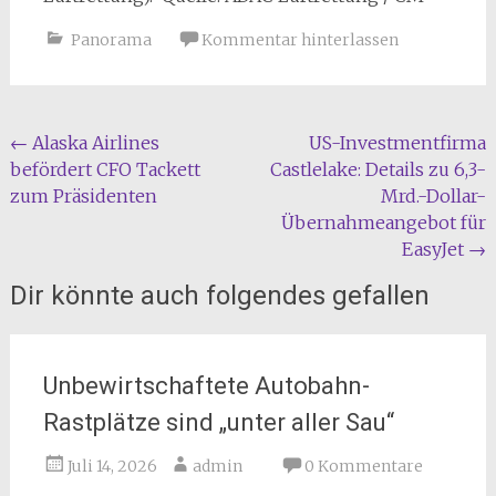
Panorama
Kommentar hinterlassen
Beitragsnavigation
←
Alaska Airlines
US-Investmentfirma
befördert CFO Tackett
Castlelake: Details zu 6,3-
zum Präsidenten
Mrd.-Dollar-
Übernahmeangebot für
EasyJet
→
Dir könnte auch folgendes gefallen
Unbewirtschaftete Autobahn-
Rastplätze sind „unter aller Sau“
Juli 14, 2026
admin
0 Kommentare