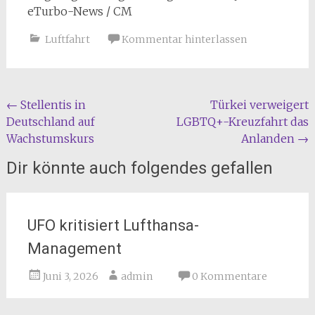
eTurbo-News / CM
Luftfahrt
Kommentar hinterlassen
Beitragsnavigation
←
Stellentis in
Türkei verweigert
Deutschland auf
LGBTQ+-Kreuzfahrt das
Wachstumskurs
Anlanden
→
Dir könnte auch folgendes gefallen
UFO kritisiert Lufthansa-
Management
Juni 3, 2026
admin
0 Kommentare