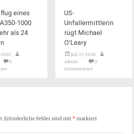
flug eines
US-
 A350-1000
Unfallermittlerin
ehr als 24
rügt Michael
en
O’Leary
, 2026
Juli 23, 2026
0
admin
0
are
Kommentare
t.
Erforderliche Felder sind mit
*
markiert