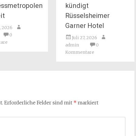
essmetropolen
kündigt
it
Rüsselsheimer
Garner Hotel
9, 2026
0
Juli 27, 2026
are
admin
0
Kommentare
t.
Erforderliche Felder sind mit
*
markiert