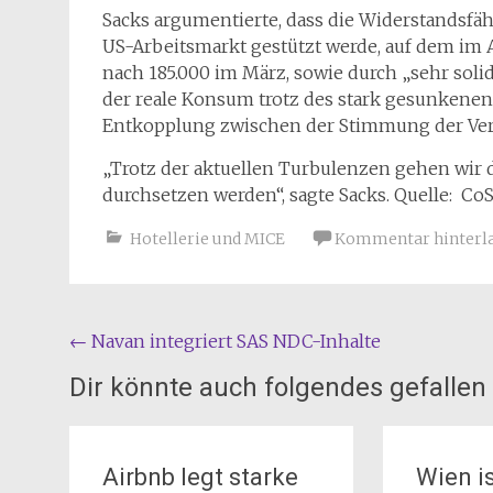
Sacks argumentierte, dass die Widerstandsf
US-Arbeitsmarkt gestützt werde, auf dem im A
nach 185.000 im März, sowie durch „sehr soli
der reale Konsum trotz des stark gesunkenen
Entkopplung zwischen der Stimmung der Ver
„Trotz der aktuellen Turbulenzen gehen wir d
durchsetzen werden“, sagte Sacks. Quelle: CoS
Hotellerie und MICE
Kommentar hinterl
Beitragsnavigation
←
Navan integriert SAS NDC-Inhalte
Dir könnte auch folgendes gefallen
Airbnb legt starke
Wien is