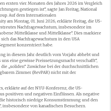
en ersten vier Monaten des Jahres 2026 im Vergleich
tungen gestiegen ist“, sagte Jan Freitag, National
Group. Auf dem Internationalen
y am Montag, 01. Juni 2026, erklärte Freitag, die US-
gestreutes Nachfragewachstum, insbesondere im
hobene Mittelklasse und Mittelklasse“. Dies markiere
n sich das Nachfragewachstum in den USA
Segment konzentriert habe.
ung in diesem Jahr deutlich vom Vorjahr abhebt und
 uns eine gewisse Preissetzungsmacht verschafft“,
s die „soliden“ Zuwächse bei der durchschnittlichen
gbarem Zimmer (RevPAR) nicht mit der
, erklärte auf der NYU-Konferenz, die US-
s positiven und negativen Einflüssen. Als negative
, die historisch niedrige Konsumstimmung und den
s“, insbesondere von kanadischen Besuchern.