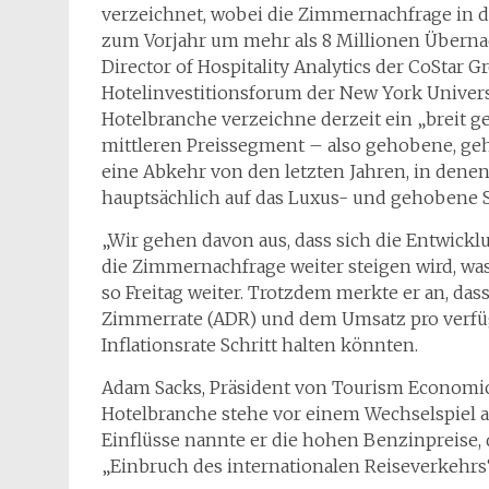
verzeichnet, wobei die Zimmernachfrage in d
zum Vorjahr um mehr als 8 Millionen Übernach
Director of Hospitality Analytics der CoStar 
Hotelinvestitionsforum der New York Universit
Hotelbranche verzeichne derzeit ein „breit 
mittleren Preissegment – ​​also gehobene, ge
eine Abkehr von den letzten Jahren, in dene
hauptsächlich auf das Luxus- und gehobene 
„Wir gehen davon aus, dass sich die Entwickl
die Zimmernachfrage weiter steigen wird, was
so Freitag weiter. Trotzdem merkte er an, das
Zimmerrate (ADR) und dem Umsatz pro verfü
Inflationsrate Schritt halten könnten.
Adam Sacks, Präsident von Tourism Economics
Hotelbranche stehe vor einem Wechselspiel au
Einflüsse nannte er die hohen Benzinpreise
„Einbruch des internationalen Reiseverkehr