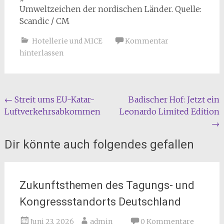
Umweltzeichen der nordischen Länder. Quelle:
Scandic / CM
Hotellerie und MICE
Kommentar
hinterlassen
Beitragsnavigation
←
Streit ums EU-Katar-
Badischer Hof: Jetzt ein
Luftverkehrsabkommen
Leonardo Limited Edition
→
Dir könnte auch folgendes gefallen
Zukunftsthemen des Tagungs- und
Kongressstandorts Deutschland
Juni 23, 2026
admin
0 Kommentare