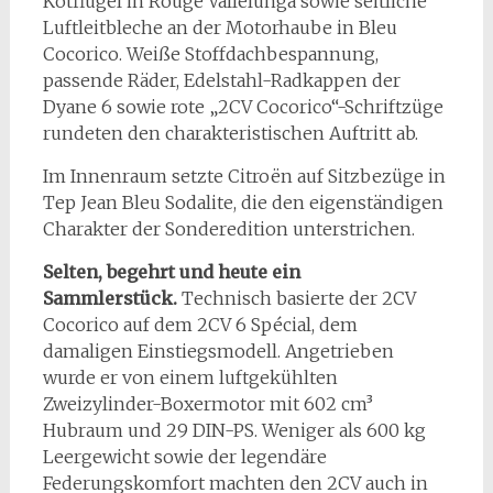
Kotflügel in Rouge Vallelunga sowie seitliche
Luftleitbleche an der Motorhaube in Bleu
Cocorico. Weiße Stoffdachbespannung,
passende Räder, Edelstahl-Radkappen der
Dyane 6 sowie rote „2CV Cocorico“-Schriftzüge
rundeten den charakteristischen Auftritt ab.
Im Innenraum setzte Citroën auf Sitzbezüge in
Tep Jean Bleu Sodalite, die den eigenständigen
Charakter der Sonderedition unterstrichen.
Selten, begehrt und heute ein
Sammlerstück.
Technisch basierte der 2CV
Cocorico auf dem 2CV 6 Spécial, dem
damaligen Einstiegsmodell. Angetrieben
wurde er von einem luftgekühlten
Zweizylinder-Boxermotor mit 602 cm³
Hubraum und 29 DIN-PS. Weniger als 600 kg
Leergewicht sowie der legendäre
Federungskomfort machten den 2CV auch in