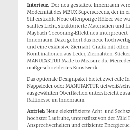
Interieur.
Der neu gestaltete Innenraum ver
Modernität des MBUX Superscreens, der in e
Stil erstrahlt. Neue offenporige Hölzer wie w
sanftes Licht, strukturierte Materialien und f
Maybach Cocooning‑Effekt neu interpretiert. 
Innenraum. Dazu gehört das neue hochwertige 
und eine exklusive Ziernaht-Grafik mit offe
Kombinationen aus Leder, Ziernähten, Sticke
MANUFAKTUR Made to Measure die Mercedes‑M
maßgeschneidertes Kunstwerk.
Das optionale Designpaket bietet zwei edle I
Nappaleder oder MANUFAKTUR tiefweiß/schwarz
ausgewählten Oberflächen unterstreicht zu
Raffinesse im Innenraum.
Antrieb.
Neue elektrifizierte Acht‑ und Sech
höchster Laufruhe, unterstützt von der Mild‑
Ansprechverhalten und effiziente Energier