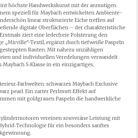
eint höchste Handwerkskunst mit der anmutigen
inem speziell für Maybach entwickelten Ambiente-
underschön linear strukturierte Eiche treffen auf
ließende digitale Oberflächen – der charakteristische
Erstmals ziert eine lederfreie Polsterung den
„Mirville“-Textil, ergänzt durch tiefweiße Paspeln
n gesteppten Rauten. Mit nahezu unzähligen
reien und individuellen Veredelungen verwandelt
aybach S‑Klasse in ein einzigartiges,
nterieur‑Farbwelten: schwarzes Maybach Exclusive
 pearl. Ein zarter Perlmutt‑Effekt auf
sammen mit goldgrauen Paspeln die handwerkliche
szylindermotoren vereinen souveräne Leistung mit
Hybrid‑Technologie für ein besonders sanftes
ückgewinnung.