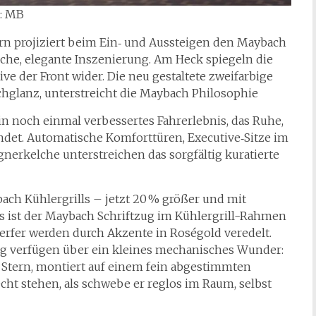
o: MB
ern projiziert beim Ein‑ und Aussteigen den Maybach
che, elegante Inszenierung. Am Heck spiegeln die
ve der Front wider. Die neu gestaltete zweifarbige
hglanz, unterstreicht die Maybach Philosophie
n noch einmal verbessertes Fahrerlebnis, das Ruhe,
ndet. Automatische Komforttüren, Executive‑Sitze im
nerkelche unterstreichen das sorgfältig kuratierte
ach Kühlergrills – jetzt 20 % größer und mit
ls ist der Maybach Schriftzug im Kühlergrill-Rahmen
erfer werden durch Akzente in Roségold veredelt.
ng verfügen über ein kleines mechanisches Wunder:
 Stern, montiert auf einem fein abgestimmten
cht stehen, als schwebe er reglos im Raum, selbst