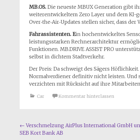
MB.OS.
Die neueste MBUX Generation gibt ih
weiterentwickeltem Zero Layer und dem KI-g
Over‑the‑Air‑Updates stellen sicher, dass der 
Fahrassistenten.
E
in hochentwickeltes Sens
leistungsstarken Rechnerarchitektur ermöglic
Funktionen. MB.DRIVE ASSIST PRO unterstütz
selbst in dichtem Stadtverkehr.
Der Preis: Da schweigt des Sägers Höflichkeit
Normalverdiener definitiv nicht leisten. Un
verzichten mit Rücksicht auf ihre Mitarbeit
Car
Kommentar hinterlassen
Beitragsnavigation
←
Verschmelzung AirPlus International GmbH u
SEB Kort Bank AB