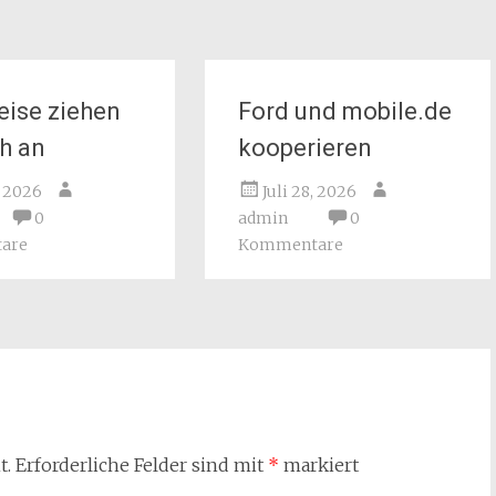
eise ziehen
Ford und mobile.de
ch an
kooperieren
, 2026
Juli 28, 2026
0
admin
0
are
Kommentare
t.
Erforderliche Felder sind mit
*
markiert