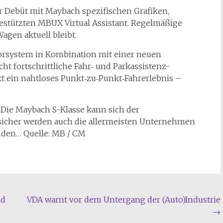
r Debüt mit Maybach spezifischen Grafiken,
estützten MBUX Virtual Assistant. Regelmäßige
Wagen aktuell bleibt.
orsystem in Kombination mit einer neuen
ht fortschrittliche Fahr‑ und Parkassistenz-
t ein nahtloses Punkt‑zu‑Punkt‑Fahrerlebnis –
. Die Maybach S-Klasse kann sich der
d sicher werden auch die allermeisten Unternehmen
enden… Quelle: MB / CM
nd
VDA warnt vor dem Untergang der (Auto)Industrie
→