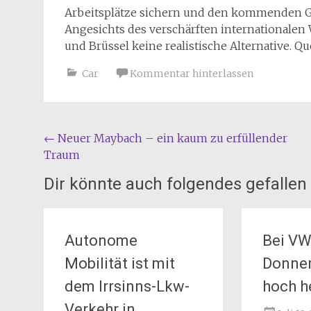
Arbeitsplätze sichern und den kommenden G
Angesichts des verschärften internationalen 
und Brüssel keine realistische Alternative. Qu
Car
Kommentar hinterlassen
Beitragsnavigation
←
Neuer Maybach – ein kaum zu erfüllender
Traum
Dir könnte auch folgendes gefallen
Autonome
Bei VW
Mobilität ist mit
Donne
dem Irrsinns-Lkw-
hoch h
Verkehr in