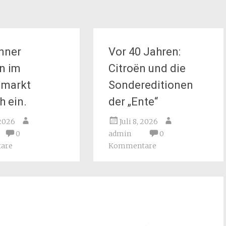
nner
Vor 40 Jahren:
n im
Citroën und die
nmarkt
Sondereditionen
h ein.
der „Ente“
 2026
Juli 8, 2026
0
admin
0
are
Kommentare