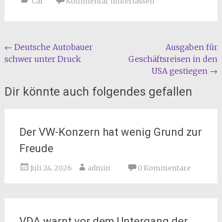
Car
Kommentar hinterlassen
Beitragsnavigation
←
Deutsche Autobauer
Ausgaben für
schwer unter Druck
Geschäftsreisen in den
USA gestiegen
→
Dir könnte auch folgendes gefallen
Der VW-Konzern hat wenig Grund zur
Freude
Juli 24, 2026
admin
0 Kommentare
VDA warnt vor dem Untergang der