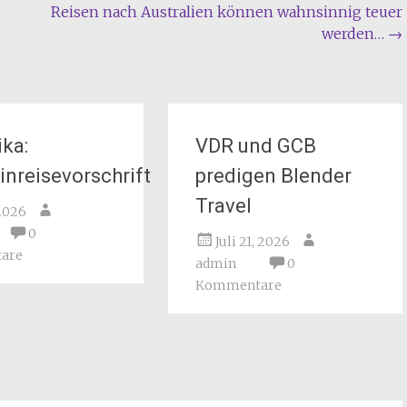
Reisen nach Australien können wahnsinnig teuer
werden…
→
ika:
VDR und GCB
inreisevorschrift
predigen Blender
Travel
 2026
0
Juli 21, 2026
are
admin
0
Kommentare