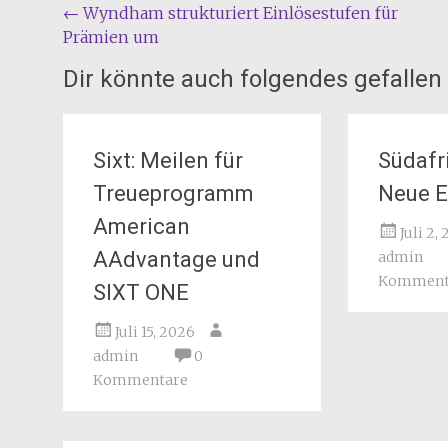
Beitragsnavigation
←
Wyndham strukturiert Einlösestufen für
Prämien um
Dir könnte auch folgendes gefallen
Sixt: Meilen für
Südafr
Treueprogramm
Neue E
American
Juli 2,
AAdvantage und
admin
Komment
SIXT ONE
Juli 15, 2026
admin
0
Kommentare