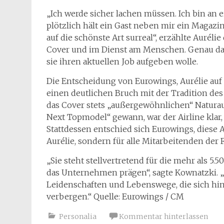
„Ich werde sicher lachen müssen. Ich bin an
plötzlich hält ein Gast neben mir ein Magazin 
auf die schönste Art surreal“, erzählte Aurél
Cover und im Dienst am Menschen. Genau das m
sie ihren aktuellen Job aufgeben wolle.
Die Entscheidung von Eurowings, Aurélie auf 
einen deutlichen Bruch mit der Tradition des
das Cover stets „außergewöhnlichen“ Natura
Next Topmodel“ gewann, war der Airline klar,
Stattdessen entschied sich Eurowings, diese
Aurélie, sondern für alle Mitarbeitenden der F
„Sie steht stellvertretend für die mehr als 5
das Unternehmen prägen“, sagte Kownatzki. „Au
Leidenschaften und Lebenswege, die sich h
verbergen.“ Quelle: Eurowings / CM
Personalia
Kommentar hinterlassen