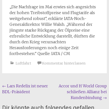
„Die Nachfrage im Mai erwies sich angesichts
der hohen Treibstoffpreise und Flugtarife als
weitgehend robust“, erklärte IATA-Noch-
Generaldirektor Willie Walsh. „Während der
jüngste starke Rückgang der Ölpreise eine
erfreuliche Entwicklung darstellt, dürften die
durch den Krieg verursachten
Herausforderungen noch einige Zeit
fortbestehen.“ Quelle: IATA / CM
Luftfahrt
Kommentar hinterlassen
Beitragsnavigation
←
Lars Redelix ist neuer
Accor und H World Group
BDL-Präsident
schließen Allianz bei
Kundenbindung
→
Dir könnte auch folgendes gefallen