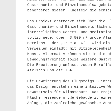
Gastronomie- und Einzelhandelsangebote
beherbergt dieser Flugsteig die schick
Das Projekt erstreckt sich über die Fl
Gastronomie- und Einzelhandelsflächen,
interreligiösen Gebets- und Meditation
völlig neue, über  3.800 m² große Alas
Bereichs – der „Tree at C“ – wird ein 
Verweilen einlädt: mit Sitzgelegenheit
Kunst. Alternativ können sie in die ob
Bewegungsfreiheit sowie weitere Gastro
Die Erweiterung umfasst zudem Bürofläc
Airlines und die TSA. 

Die Erweiterung des Flugsteigs C inter
das Design entstehen eine intuitive We
Bewusstsein für Klimaschutz. Das Proje
Fläche messende große Gebäude zu einer
Anlage, die zahlreiche gewünschte Anne