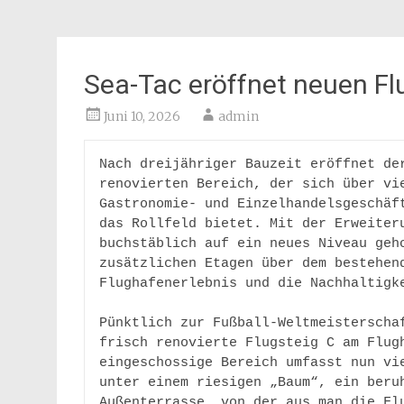
Sea-Tac eröffnet neuen Fl
Juni 10, 2026
admin
Nach dreijähriger Bauzeit eröffnet der
renovierten Bereich, der sich über vie
Gastronomie- und Einzelhandelsgeschäft
das Rollfeld bietet. Mit der Erweiteru
buchstäblich auf ein neues Niveau geho
zusätzlichen Etagen über dem bestehend
Flughafenerlebnis und die Nachhaltigke
Pünktlich zur Fußball-Weltmeisterschaf
frisch renovierte Flugsteig C am Flugh
eingeschossige Bereich umfasst nun vie
unter einem riesigen „Baum“, ein beruh
Außenterrasse, von der aus man die Flu