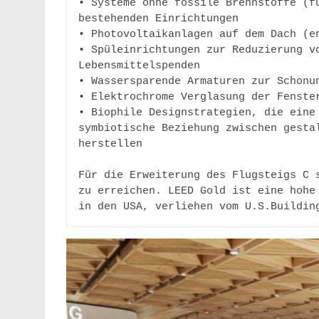
• Systeme ohne fossile Brennstoffe (fü
bestehenden Einrichtungen 

• Photovoltaikanlagen auf dem Dach (en
• Spüleinrichtungen zur Reduzierung vo
Lebensmittelspenden 

• Wassersparende Armaturen zur Schonun
• Elektrochrome Verglasung der Fenster
• Biophile Designstrategien, die eine 
symbiotische Beziehung zwischen gestal
herstellen 

Für die Erweiterung des Flugsteigs C s
zu erreichen. LEED Gold ist eine hohe 
in den USA, verliehen vom U.S.Buildin