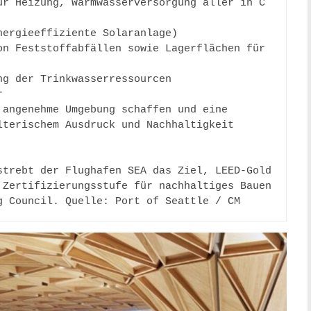
r Heizung, Warmwasserversorgung aller in C 
ergieeffiziente Solaranlage) 

n Feststoffabfällen sowie Lagerflächen für 
g der Trinkwasserressourcen 

 

angenehme Umgebung schaffen und eine 
terischem Ausdruck und Nachhaltigkeit 
trebt der Flughafen SEA das Ziel, LEED-Gold 
Zertifizierungsstufe für nachhaltiges Bauen 
g Council. Quelle: Port of Seattle / CM