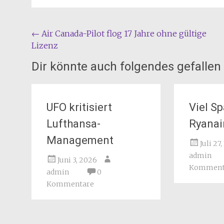
Beitragsnavigation
←
Air Canada-Pilot flog 17 Jahre ohne gültige
Lizenz
Dir könnte auch folgendes gefallen
UFO kritisiert
Viel S
Lufthansa-
Ryanai
Management
Juli 27
admin
Juni 3, 2026
Komment
admin
0
Kommentare