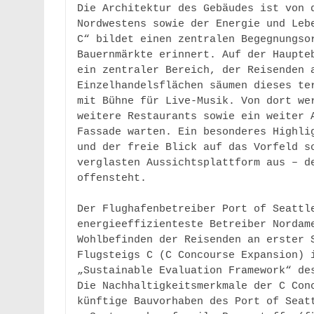
Die Architektur des Gebäudes ist von d
Nordwestens sowie der Energie und Lebe
C“ bildet einen zentralen Begegnungsor
Bauernmärkte erinnert. Auf der Haupteb
ein zentraler Bereich, der Reisenden a
Einzelhandelsflächen säumen dieses ter
mit Bühne für Live-Musik. Von dort wer
weitere Restaurants sowie ein weiter A
Fassade warten. Ein besonderes Highlig
und der freie Blick auf das Vorfeld so
verglasten Aussichtsplattform aus – de
offensteht. 

Der Flughafenbetreiber Port of Seattle
energieeffizienteste Betreiber Nordame
Wohlbefinden der Reisenden an erster S
Flugsteigs C (C Concourse Expansion) i
„Sustainable Evaluation Framework“ des
Die Nachhaltigkeitsmerkmale der C Conc
künftige Bauvorhaben des Port of Seatt