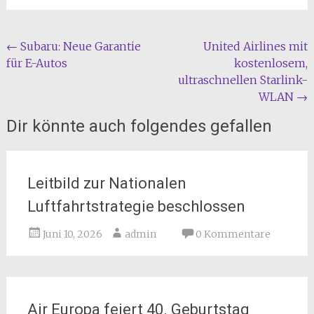
Beitragsnavigation
←
Subaru: Neue Garantie
United Airlines mit
für E-Autos
kostenlosem,
ultraschnellen Starlink-
WLAN
→
Dir könnte auch folgendes gefallen
Leitbild zur Nationalen
Luftfahrtstrategie beschlossen
Juni 10, 2026
admin
0 Kommentare
Air Europa feiert 40. Geburtstag