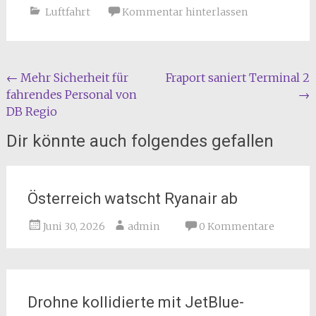
Luftfahrt
Kommentar hinterlassen
Beitragsnavigation
←
Mehr Sicherheit für
Fraport saniert Terminal 2
fahrendes Personal von
→
DB Regio
Dir könnte auch folgendes gefallen
Österreich watscht Ryanair ab
Juni 30, 2026
admin
0 Kommentare
Drohne kollidierte mit JetBlue-