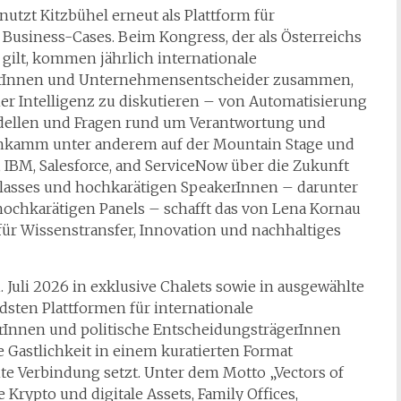
 nutzt Kitzbühel erneut als Plattform für
usiness-Cases. Beim Kongress, der als Österreichs
 gilt, kommen jährlich internationale
torInnen und Unternehmensentscheider zusammen,
r Intelligenz zu diskutieren – von Automatisierung
dellen und Fragen rund um Verantwortung und
enkamm unter anderem auf der Mountain Stage und
, IBM, Salesforce, and ServiceNow über die Zukunft
rclasses und hochkarätigen SpeakerInnen – darunter
ochkarätigen Panels – schafft das von Lena Kornau
für Wissenstransfer, Innovation und nachhaltiges
1. Juli 2026 in exklusive Chalets sowie in ausgewählte
dsten Plattformen für internationale
rInnen und politische EntscheidungsträgerInnen
e Gastlichkeit in einem kuratierten Format
te Verbindung setzt. Unter dem Motto „Vectors of
rypto und digitale Assets, Family Offices,