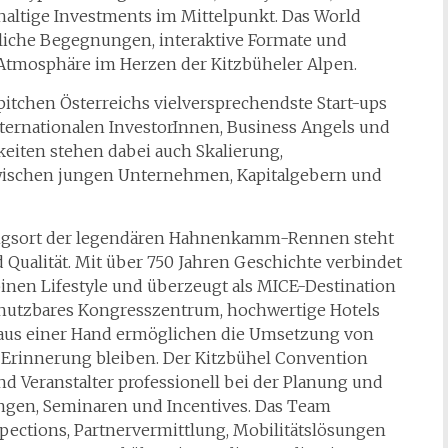
altige Investments im Mittelpunkt. Das World
liche Begegnungen, interaktive Formate und
r Atmosphäre im Herzen der Kitzbüheler Alpen.
pitchen Österreichs vielversprechendste Start-ups
internationalen InvestorInnen, Business Angels und
eiten stehen dabei auch Skalierung,
wischen jungen Unternehmen, Kapitalgebern und
ngsort der legendären Hahnenkamm-Rennen steht
nd Qualität. Mit über 750 Jahren Geschichte verbindet
pinen Lifestyle und überzeugt als MICE-Destination
 nutzbares Kongresszentrum, hochwertige Hotels
g aus einer Hand ermöglichen die Umsetzung von
n Erinnerung bleiben. Der Kitzbühel Convention
d Veranstalter professionell bei der Planung und
gen, Seminaren und Incentives. Das Team
Inspections, Partnervermittlung, Mobilitätslösungen