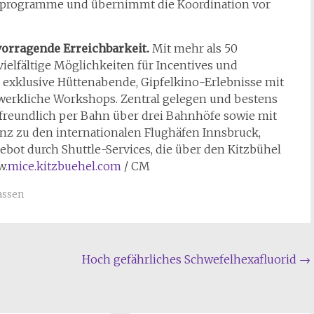
enprogramme und übernimmt die Koordination vor
vorragende Erreichbarkeit.
Mit mehr als 50
vielfältige Möglichkeiten für Incentives und
 exklusive Hüttenabende, Gipfelkino-Erlebnisse mit
erkliche Workshops. Zentral gelegen und bestens
freundlich per Bahn über drei Bahnhöfe sowie mit
anz zu den internationalen Flughäfen Innsbruck,
bot durch Shuttle-Services, die über den Kitzbühel
w.
mice.kitzbuehel.com
/ CM
assen
Hoch gefährliches Schwefelhexafluorid
→