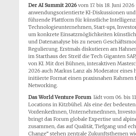
Der AI Summit 2026
vom 17. bis 18. Juni 2026
anwendungsorientierte KI-Diskussionen und B
führende Plattform für künstliche Intelligenz
Technologieunternehmen, Start-ups, Inves
um konkrete Einsatzmöglichkeiten künstliche
und Datenanalyse bis zu neuen Geschäftsmo
Regulierung. Erstmals diskutieren am Hahn
im Starthaus der Streif die Tech Giganten SAP
von KI. Mit drei Bühnen, interaktiven Maste
2026 auch Markus Lanz als Moderator eines h
initiierte Format einen praxisnahen Rahmen 
Networking.
Das World Venture Forum
lädt vom 06. bis 1
Locations in Kitzbühel. Als eine der bedeuten
VordenkerInnen, UnternehmerInnen, Investo
bringt das Forum globale Expertise und alpin
zusammen, das auf Qualität, Tiefgang und ech
Change“ stehen zentrale Zukunftsthemen wie K