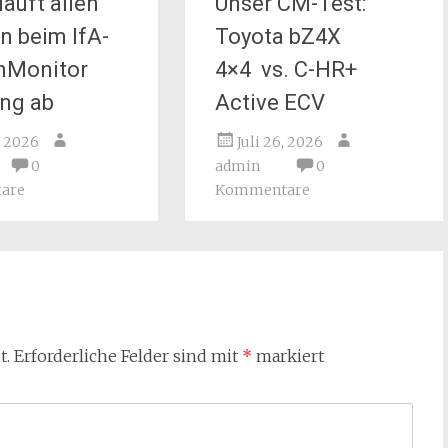
äuft allen
Unser CM-Test:
n beim IfA-
Toyota bZ4X
nMonitor
4×4 vs. C-HR+
ng ab
Active ECV
, 2026
Juli 26, 2026
0
admin
0
are
Kommentare
t.
Erforderliche Felder sind mit
*
markiert