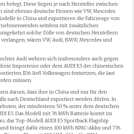
n belegt. Diese liegen je nach Hersteller zwischen
ern sind ebenso deutsche Firmen wie VW, Mercedes
odelle in China und exportieren die Fahrzeuge von
ernehmenwerden seitdem mit zusätzlichen
 umgekehrt solche Zölle von deutschen Herstellern
e verlangen, wären VW, Audi, BMW, Mercedes und
ochter Audi wehren sich insbesondere auch gegen
 freie Importeure oder dem AUDI E5 der chinesischen
tierten ID.6 ließ Volkswagen festsetzen, die laut
erden müssen.
rn darum, dass ihre in China und nur für den
ls nach Deutschland exportiert werden dürfen. In
geboten, der mindestens 50 % unter dem deutschen
AUDI E5. Das Modell mit 76 kWh Batterie kostet im
ro, das Top-Modell AUDI E5 Sportback Flagship
n und bringt dafür einen 100 kWh NMC-Akku und 776