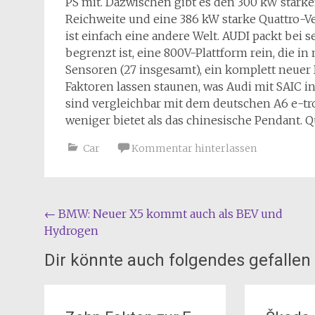
PS mit. Dazwischen gibt es den 300 kW stark
Reichweite und eine 386 kW starke Quattro-V
ist einfach eine andere Welt. AUDI packt bei 
begrenzt ist, eine 800V-Plattform rein, die i
Sensoren (27 insgesamt), ein komplett neuer
Faktoren lassen staunen, was Audi mit SAIC in 
sind vergleichbar mit dem deutschen A6 e-tro
weniger bietet als das chinesische Pendant. Q
Car
Kommentar hinterlassen
Beitragsnavigation
←
BMW: Neuer X5 kommt auch als BEV und
Hydrogen
Dir könnte auch folgendes gefallen