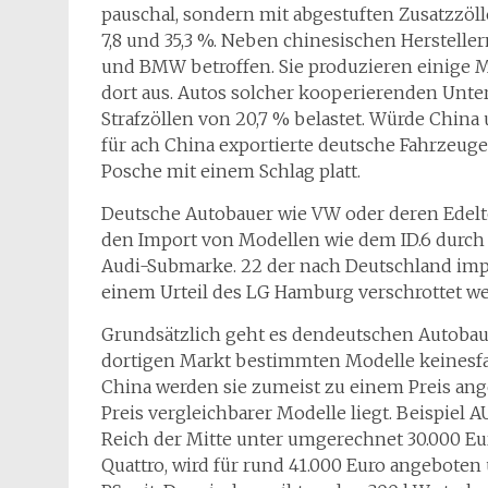
pauschal, sondern mit abgestuften Zusatzzölle
7,8 und 35,3 %. Neben chinesischen Herstell
und BMW betroffen. Sie produzieren einige M
dort aus. Autos solcher kooperierenden Unt
Strafzöllen von 20,7 % belastet. Würde China
für ach China exportierte deutsche Fahrzeug
Posche mit einem Schlag platt.
Deutsche Autobauer wie VW oder deren Edelt
den Import von Modellen wie dem ID.6 durch
Audi-Submarke. 22 der nach Deutschland impor
einem Urteil des LG Hamburg verschrottet w
Grundsätzlich geht es dendeutschen Autobaue
dortigen Markt bestimmten Modelle keinesfal
China werden sie zumeist zu einem Preis an
Preis vergleichbarer Modelle liegt. Beispiel 
Reich der Mitte unter umgerechnet 30.000 Eu
Quattro, wird für rund 41.000 Euro angebote