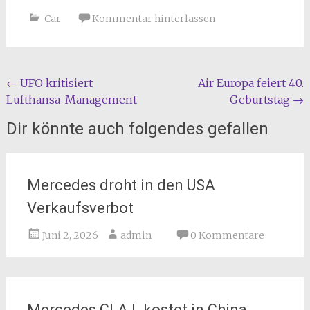
Car
Kommentar hinterlassen
Beitragsnavigation
←
UFO kritisiert
Air Europa feiert 40.
Lufthansa-Management
Geburtstag
→
Dir könnte auch folgendes gefallen
Mercedes droht in den USA
Verkaufsverbot
Juni 2, 2026
admin
0 Kommentare
Mercedes CLA L kostet in China