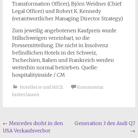
Transformation Officer), Björn Weidner (Chief
Legal Officer) und Robert K. Kennedy
(verantwortlicher Managing Director Strategy.)
Zum jeweilig angebotenen Kaufpreis wurde
Stillschweigen vereinbart, so die
Pressemitteilung. Die nicht in Insolvenz
befindlichen Hotels in der Schweiz,
Tschechien, Italien und Frankreich werden
weiterhin normal betrieben. Quelle:
hospitalityinside / CM
Hotellerie und MICE
Kommentar
hinterlassen
Beitragsnavigation
←
Mercedes droht in den
Generation 3 des Audi Q7
USA Verkaufsverbot
→