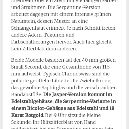
Elfenbeintöne, ein Stein mit vielfältigen Farben
und Strukturen. Die Serpentine-Version
arbeitet dagegen mit einem intensiv grünen
Naturstein, dessen Muster an eine
Schlangenhaut erinnert. Je nach Schnitt treten
andere Adern, Texturen und
Farbschattierungen hervor. Auch hier gleicht
kein Zifferblatt dem anderen.
Beide Modelle basieren auf der 40 mm großen
Small Second, die eine Gesamthöhe von 11,5
mm aufweist. Typisch Chronoswiss sind die
polierte geriffelte Lünette, die Zwiebelkrone,
das gewölbte Saphirglas und die verschraubten
Bandanstöße.
Die Jasper-Version kommt im
Edelstahlgehäuse, die Serpentine-Variante in
einem Bicolor-Gehäuse aus Edelstahl und 18
Karat Rotgold
. Bei 9 Uhr sitzt die kleine
Sekunde. Ihr Hilfszifferblatt von Hand
guillochiert: bei der Serpentine mit einer fein