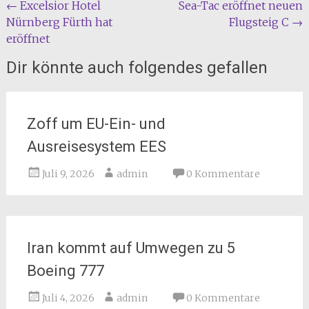
Beitragsnavigation
←
Excelsior Hotel
Sea-Tac eröffnet neuen
Nürnberg Fürth hat
Flugsteig C
→
eröffnet
Dir könnte auch folgendes gefallen
Zoff um EU-Ein- und
Ausreisesystem EES
Juli 9, 2026
admin
0 Kommentare
Iran kommt auf Umwegen zu 5
Boeing 777
Juli 4, 2026
admin
0 Kommentare